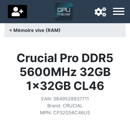
< Mémoire vive (RAM)
Langue de navigation
Pays de livraison
Crucial Pro DDR5
Accueil
5600MHz 32GB
Baisses de prix
1x32GB CL46
Paramètres
EAN
:
0649528937711
Soutenez-nous
Brand
:
CRUCIAL
MPN
:
CP32G56C46U5
Contactez-nous