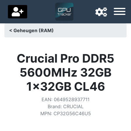
< Geheugen (RAM)
Navigatietaal
Favoriete bezorgland
Crucial Pro DDR5
Startpagina
5600MHz 32GB
Prijs daalt
1x32GB CL46
Instellingen
EAN
:
0649528937711
Steun ons
Brand
:
CRUCIAL
MPN
:
CP32G56C46U5
Neem contact met ons op