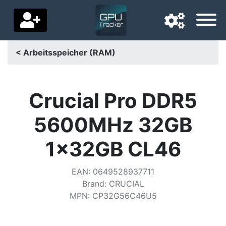
< Arbeitsspeicher (RAM)
Navigationssprache
Lieferland
Crucial Pro DDR5
Startseite
5600MHz 32GB
Preis sinkt
1x32GB CL46
Einstellungen
EAN
:
0649528937711
Unterstütze uns
Brand
:
CRUCIAL
MPN
:
CP32G56C46U5
Kontaktiere uns