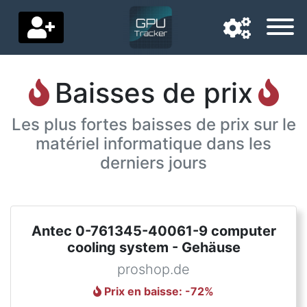
Baisses de prix
Langue de navigation
Les plus fortes baisses de prix sur le
Pays de livraison
matériel informatique dans les
Accueil
derniers jours
Baisses de prix
Paramètres
Antec 0-761345-40061-9 computer
cooling system - Gehäuse
Soutenez-nous
proshop.de
Contactez-nous
Prix en baisse
: -
72
%