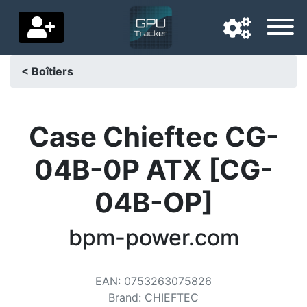
< Boîtiers
Langue de navigation
Pays de livraison
Case Chieftec CG-
Accueil
04B-0P ATX [CG-
Baisses de prix
04B-OP]
Paramètres
bpm-power.com
Soutenez-nous
Contactez-nous
EAN
:
0753263075826
Brand
:
CHIEFTEC