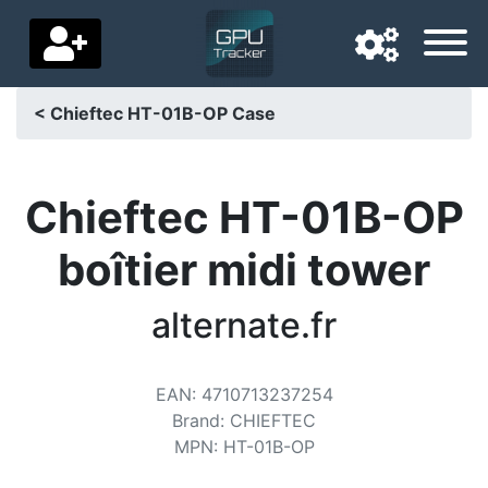
< Chieftec HT-01B-OP Case
Langue de navigation
Pays de livraison
Chieftec HT-01B-OP
Accueil
boîtier midi tower
Baisses de prix
alternate.fr
Paramètres
Soutenez-nous
EAN
:
4710713237254
Brand
:
CHIEFTEC
Contactez-nous
MPN
:
HT-01B-OP