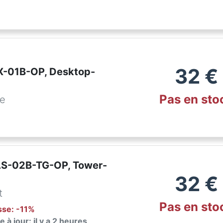
32
€
IX-01B-OP, Desktop-
Pas en sto
de
AS-02B-TG-OP, Tower-
32
€
t
Pas en sto
isse
: -
11
%
 à jour: il y a 2 heures