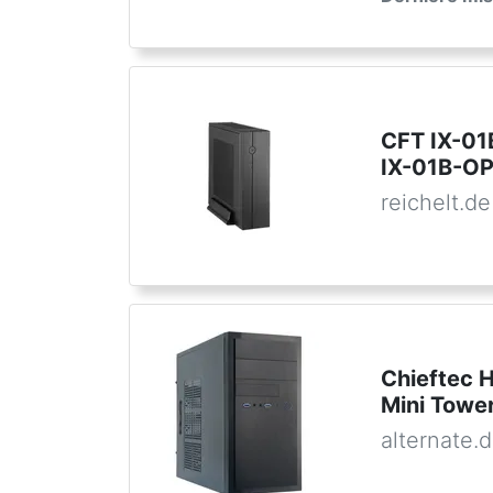
CFT IX-01
IX-01B-OP
reichelt.de
Chieftec 
Mini Towe
alternate.