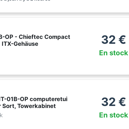
32
€
B-OP - Chieftec Compact
 ITX-Gehäuse
En stock
32
€
HT-01B-OP computeretui
r Sort, Towerkabinet
En stock
dk