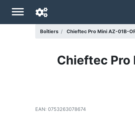
Boîtiers
Chieftec Pro Mini AZ-01B-
Langue de navigation
Pays de livraison
Chieftec Pro
Accueil
Baisses de prix
Paramètres
Soutenez-nous
EAN
:
0753263078674
Contactez-nous