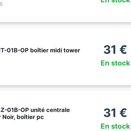
es
31
€
T-01B-OP boîtier midi tower
r
En stock
31
€
AZ-01B-OP unité centrale
 Noir, boîtier pc
En stock
r