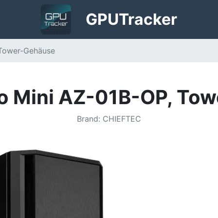
GPU
Tracker
 Tower-Gehäuse
ro Mini AZ-01B-OP, To
Brand
:
CHIEFTEC