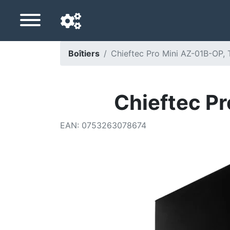
Boîtiers
Chieftec Pro Mini AZ-01B-OP,
Langue de navigation
Pays de livraison
Chieftec P
Accueil
EAN
:
0753263078674
Baisses de prix
Paramètres
Soutenez-nous
Contactez-nous