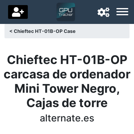
< Chieftec HT-01B-OP Case
Langue de navigation
Pays de livraison
Chieftec HT-01B-OP
Accueil
carcasa de ordenador
Baisses de prix
Mini Tower Negro,
Paramètres
Cajas de torre
Soutenez-nous
alternate.es
Contactez-nous