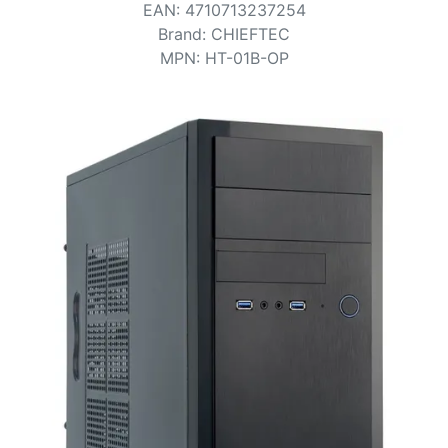
Conditions
EAN
:
4710713237254
Brand
:
CHIEFTEC
Catégories
MPN
:
HT-01B-OP