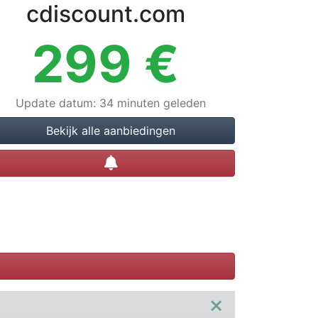
cdiscount.com
299
€
Update datum
:
34 minuten geleden
Bekijk alle aanbiedingen
Prijsalert instellen
×