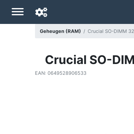
Geheugen (RAM)
Crucial SO-DIMM 32
Navigatietaal
Favoriete bezorgland
Crucial SO-DI
Startpagina
EAN
:
0649528906533
Prijs daalt
Instellingen
Steun ons
Neem contact met ons op