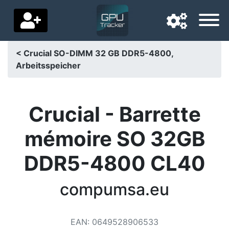
< Crucial SO-DIMM 32 GB DDR5-4800,
Arbeitsspeicher
Navigatietaal
Favoriete bezorgland
Crucial - Barrette
Startpagina
mémoire SO 32GB
Prijs daalt
DDR5-4800 CL40
Instellingen
Steun ons
compumsa.eu
Neem contact met ons op
EAN
:
0649528906533