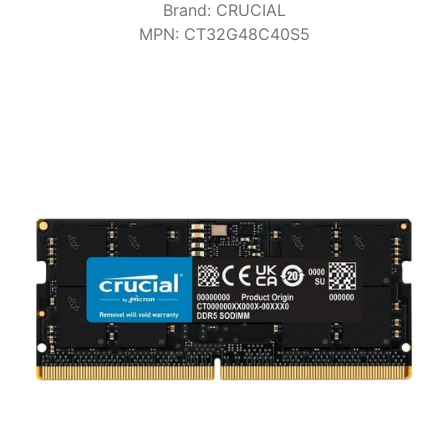
Voorwaarden
Brand
:
CRUCIAL
MPN
:
CT32G48C40S5
Categorieën