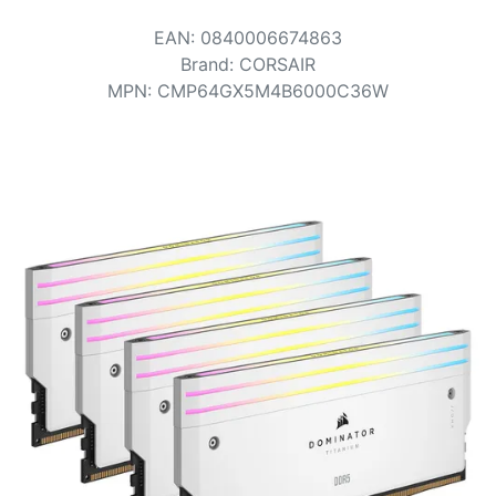
Voorwaarden
EAN
:
0840006674863
Categorieën
Brand
:
CORSAIR
MPN
:
CMP64GX5M4B6000C36W