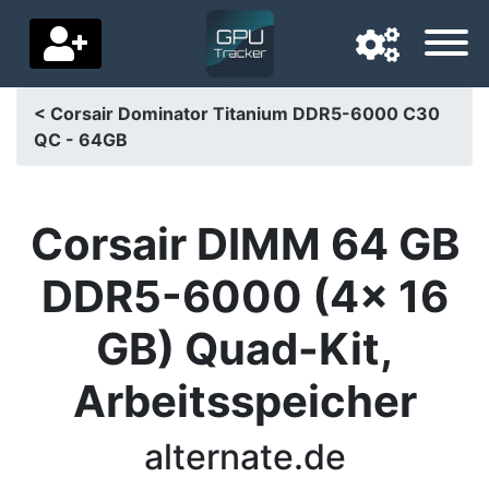
< Corsair Dominator Titanium DDR5-6000 C30
QC - 64GB
Navigatietaal
Favoriete bezorgland
Corsair DIMM 64 GB
Startpagina
DDR5-6000 (4x 16
Prijs daalt
GB) Quad-Kit,
Instellingen
Arbeitsspeicher
Steun ons
Neem contact met ons op
alternate.de