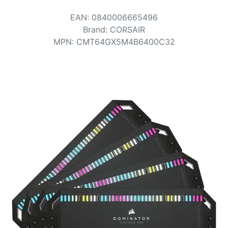
Voorwaarden
EAN
:
0840006665496
Categorieën
Brand
:
CORSAIR
MPN
:
CMT64GX5M4B6400C32