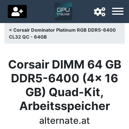
< Corsair Dominator Platinum RGB DDR5-6400
CL32 QC - 64GB
Navigatietaal
Favoriete bezorgland
Corsair DIMM 64 GB
Startpagina
DDR5-6400 (4x 16
Prijs daalt
GB) Quad-Kit,
Instellingen
Arbeitsspeicher
Steun ons
Neem contact met ons op
alternate.at