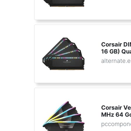
Corsair 
16 GB) Qu
alternate.
Corsair 
MHz 64 Go
pccompone