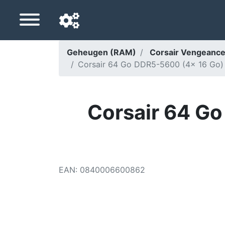
Geheugen (RAM)
Corsair Vengeanc
Corsair 64 Go DDR5-5600 (4x 16 Go) m
Navigatietaal
Favoriete bezorgland
Corsair 64 G
Startpagina
Prijs daalt
Instellingen
EAN
:
0840006600862
Steun ons
Neem contact met ons op