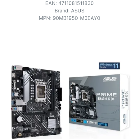
Voorwaarden
EAN
:
4711081511830
Brand
:
ASUS
Categorieën
MPN
:
90MB1950-M0EAY0