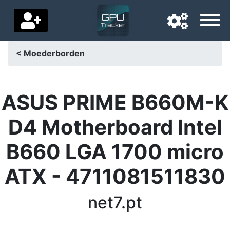
< Moederborden
Navigatietaal
Favoriete bezorgland
ASUS PRIME B660M-K
Startpagina
D4 Motherboard Intel
Prijs daalt
B660 LGA 1700 micro
Instellingen
ATX - 4711081511830
Steun ons
net7.pt
Neem contact met ons op