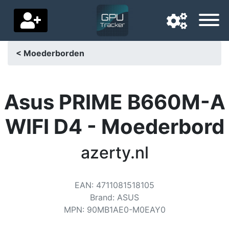
< Moederborden
Navigatietaal
Favoriete bezorgland
Asus PRIME B660M-A
Startpagina
WIFI D4 - Moederbord
Prijs daalt
azerty.nl
Instellingen
Steun ons
EAN
:
4711081518105
Brand
:
ASUS
Neem contact met ons op
MPN
:
90MB1AE0-M0EAY0