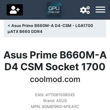
< Asus Prime B660M-A D4-CSM - LGA1700
µATX B660 DDR4
Navigatietaal
Favoriete bezorgland
Asus Prime B660M-A
Startpagina
D4 CSM Socket 1700
Prijs daalt
coolmod.com
Instellingen
Steun ons
EAN
:
4711081508045
Neem contact met ons op
Brand
:
ASUS
MPN
:
90MB19K0-M1EAYC