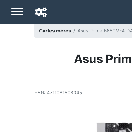
Cartes mères
Asus Prime B660M-A D4
Langue de navigation
Pays de livraison
Asus Pri
Accueil
Baisses de prix
EAN
:
4711081508045
Paramètres
Soutenez-nous
Contactez-nous