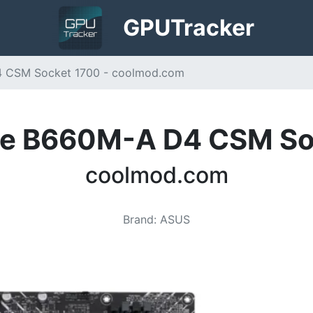
GPU
Tracker
 CSM Socket 1700 - coolmod.com
me B660M-A D4 CSM So
coolmod.com
Brand
:
ASUS