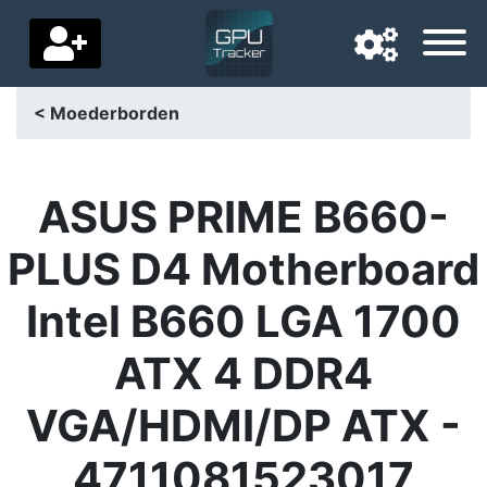
< Moederborden
Navigatietaal
Favoriete bezorgland
ASUS PRIME B660-
Startpagina
PLUS D4 Motherboard
Prijs daalt
Intel B660 LGA 1700
Instellingen
ATX 4 DDR4
Steun ons
VGA/HDMI/DP ATX -
Neem contact met ons op
4711081523017