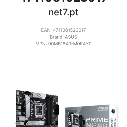
Voorwaarden
net7.pt
Categorieën
EAN
:
4711081523017
Brand
:
ASUS
MPN
:
90MB18X0-M0EAY0