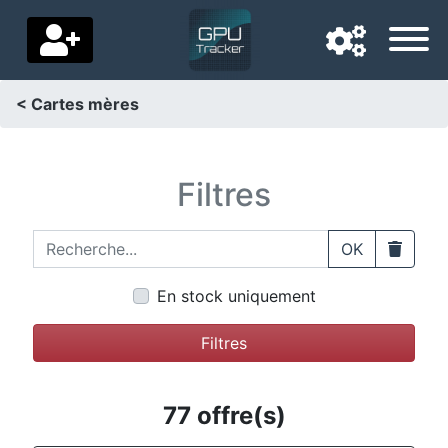
< Cartes mères
Langue de navigation
Pays de livraison
Filtres
Accueil
Recherche...
Clear
OK
Baisses de prix
En stock uniquement
Paramètres
Filtres
Soutenez-nous
Contactez-nous
77 offre(s)