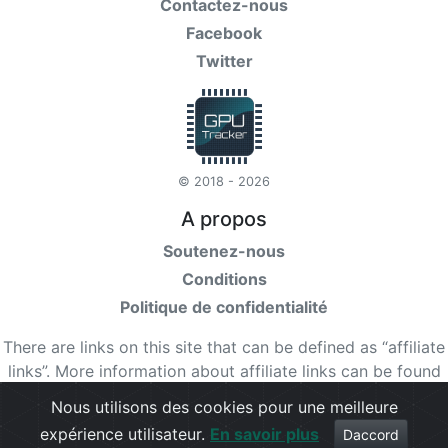
Contactez-nous
Facebook
Twitter
© 2018 - 2026
A propos
Soutenez-nous
Conditions
Politique de confidentialité
There are links on this site that can be defined as “affiliate
links”. More information about affiliate links can be found
here
Nous utilisons des cookies pour une meilleure
expérience utilisateur.
En savoir plus
Check our
terms
for more details.
Daccord