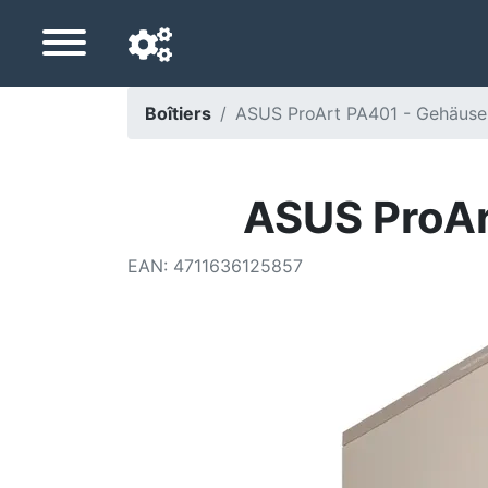
Boîtiers
ASUS ProArt PA401 - Gehäuse 
Langue de navigation
Pays de livraison
ASUS ProAr
Accueil
EAN
:
4711636125857
Baisses de prix
Paramètres
Soutenez-nous
Contactez-nous