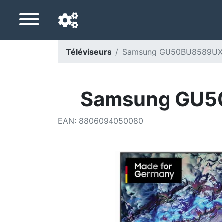
Téléviseurs
Samsung GU50BU8589UXZG
Langue de navigation
Pays de livraison
Samsung GU50
Accueil
EAN
:
8806094050080
Baisses de prix
Paramètres
Soutenez-nous
Contactez-nous