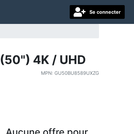
Se connecter
50") 4K / UHD
MPN
:
GU50BU8589UXZG
Aucune offre pour