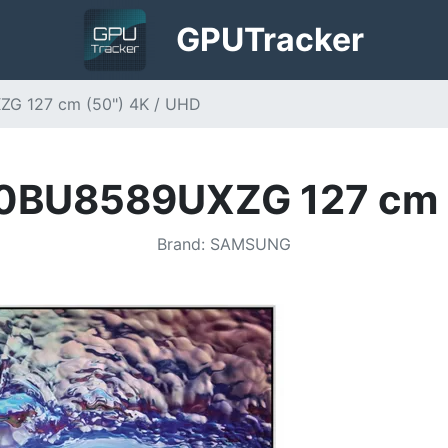
GPU
Tracker
 127 cm (50") 4K / UHD
BU8589UXZG 127 cm (
Brand
:
SAMSUNG