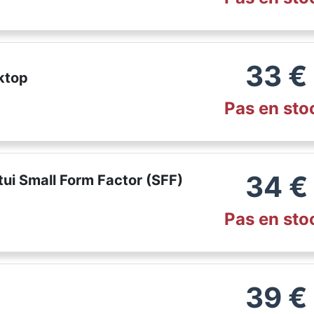
33
€
ktop
Pas en sto
34
€
ui Small Form Factor (SFF)
Pas en sto
39
€