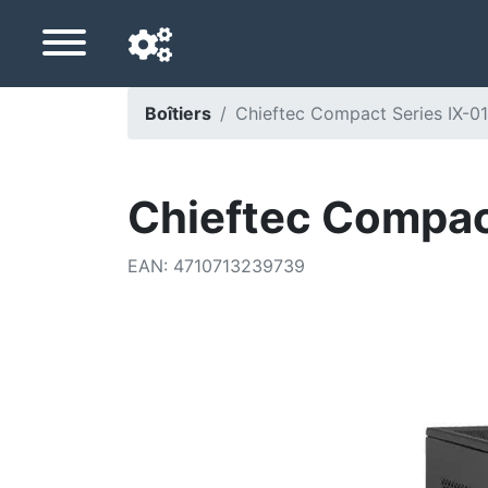
Boîtiers
Chieftec Compact Series IX-01
Langue de navigation
Pays de livraison
Chieftec Compact
Accueil
EAN
:
4710713239739
Baisses de prix
Paramètres
Soutenez-nous
Contactez-nous