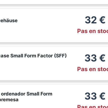
32
€
Gehäuse
Pas en sto
33
€
ase Small Form Factor (SFF)
Pas en sto
33
€
 ordenador Small Form
obremesa
Pas en sto