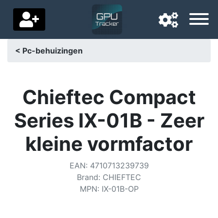
< Pc-behuizingen
Navigatietaal
Favoriete bezorgland
Chieftec Compact
Startpagina
Series IX-01B - Zeer
Prijs daalt
kleine vormfactor
Instellingen
EAN
:
4710713239739
Steun ons
Brand
:
CHIEFTEC
MPN
:
IX-01B-OP
Neem contact met ons op