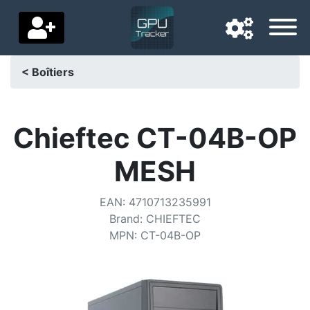
< Boîtiers
Langue de navigation
Pays de livraison
Chieftec CT-04B-OP
Accueil
MESH
Baisses de prix
EAN
:
4710713235991
Paramètres
Brand
:
CHIEFTEC
MPN
:
CT-04B-OP
Soutenez-nous
Contactez-nous