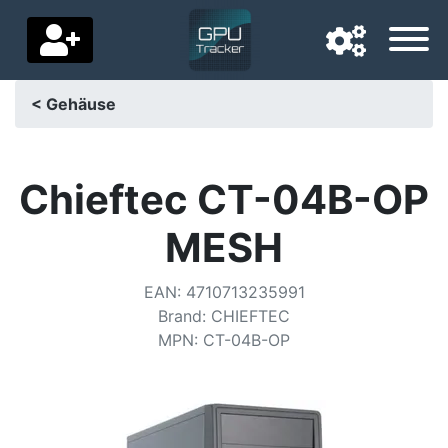
< Gehäuse
Navigationssprache
Lieferland
Chieftec CT-04B-OP
Startseite
MESH
Preis sinkt
EAN
:
4710713235991
Einstellungen
Brand
:
CHIEFTEC
MPN
:
CT-04B-OP
Unterstütze uns
Kontaktiere uns