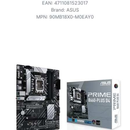
Conditions
EAN
:
4711081523017
Brand
:
ASUS
Catégories
MPN
:
90MB18X0-M0EAY0