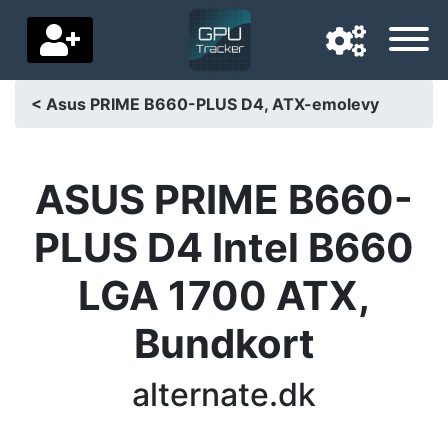
< Asus PRIME B660-PLUS D4, ATX-emolevy
Langue de navigation
Pays de livraison
ASUS PRIME B660-
Accueil
PLUS D4 Intel B660
Baisses de prix
LGA 1700 ATX,
Paramètres
Bundkort
Soutenez-nous
alternate.dk
Contactez-nous