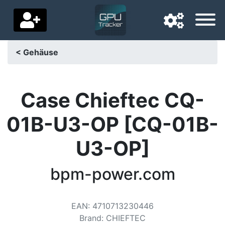
< Gehäuse
Navigationssprache
Lieferland
Case Chieftec CQ-
Startseite
01B-U3-OP [CQ-01B-
Preis sinkt
U3-OP]
Einstellungen
bpm-power.com
Unterstütze uns
Kontaktiere uns
EAN
:
4710713230446
Brand
:
CHIEFTEC