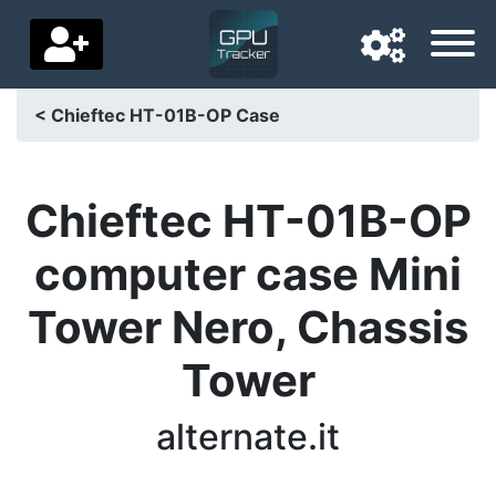
< Chieftec HT-01B-OP Case
Navigationssprache
Lieferland
Chieftec HT-01B-OP
Startseite
computer case Mini
Preis sinkt
Tower Nero, Chassis
Einstellungen
Tower
Unterstütze uns
alternate.it
Kontaktiere uns