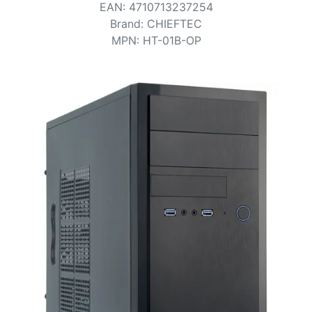
Bedingungen
EAN
:
4710713237254
Brand
:
CHIEFTEC
Kategorien
MPN
:
HT-01B-OP