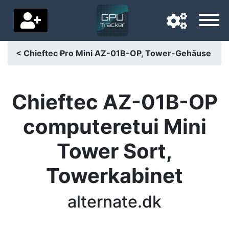
< Chieftec Pro Mini AZ-01B-OP, Tower-Gehäuse
Navigationssprache
Lieferland
Chieftec AZ-01B-OP
Startseite
computeretui Mini
Preis sinkt
Tower Sort,
Einstellungen
Towerkabinet
Unterstütze uns
alternate.dk
Kontaktiere uns