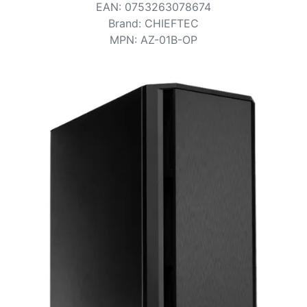
Bedingungen
EAN
:
0753263078674
Brand
:
CHIEFTEC
Kategorien
MPN
:
AZ-01B-OP