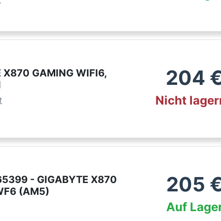
k
204
 X870 GAMING WIFI6,
d
Nicht lage
t
205
65399 - GIGABYTE X870
F6 (AM5)
Auf Lage