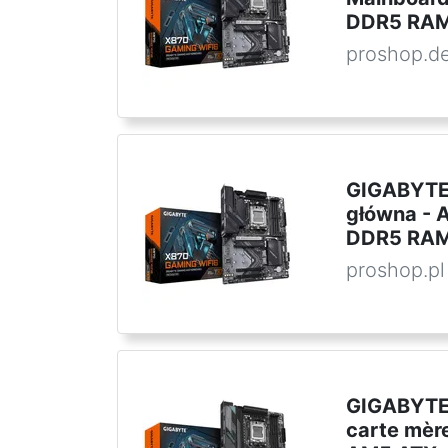
DDR5 RAM
proshop.d
GIGABYTE
główna -
DDR5 RAM
proshop.pl
GIGABYTE
carte mè