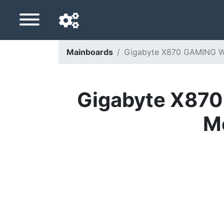
Mainboards
Gigabyte X870 GAMING WI
Navigationssprache
Lieferland
Gigabyte X870
Startseite
M
Preis sinkt
Einstellungen
Unterstütze uns
Kontaktiere uns