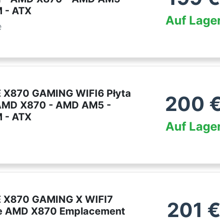
 - ATX
Auf Lage
e
 X870 GAMING WIFI6 Płyta
200
 AMD X870 - AMD AM5 -
 - ATX
Auf Lage
 X870 GAMING X WIFI7
201
re AMD X870 Emplacement