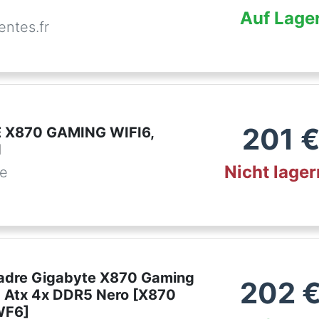
Auf Lage
ntes.fr
201
 X870 GAMING WIFI6,
d
Nicht lage
de
adre Gigabyte X870 Gaming
202
 Atx 4x DDR5 Nero [X870
WF6]