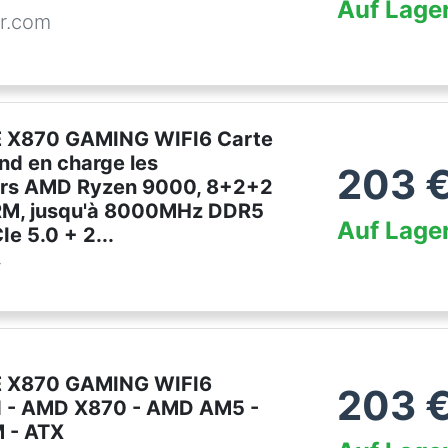
Auf Lage
r.com
 X870 GAMING WIFI6 Carte
nd en charge les
203
urs AMD Ryzen 9000, 8+2+2
RM, jusqu'à 8000MHz DDR5
Auf Lage
Ie 5.0 + 2...
r
 X870 GAMING WIFI6
203
 - AMD X870 - AMD AM5 -
 - ATX