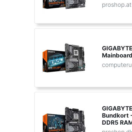
proshop.at
GIGABYTE
Mainboar
computeru
GIGABYTE
Bundkort 
DDR5 RAM