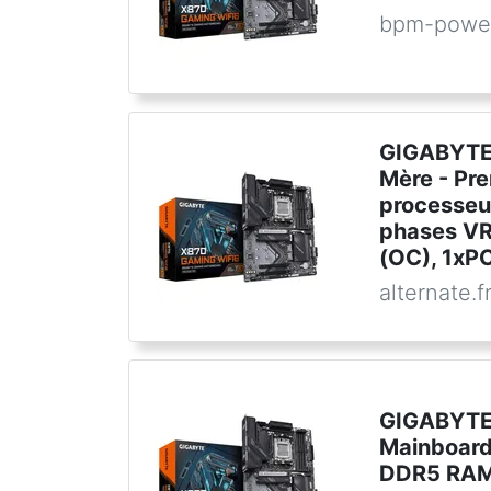
bpm-powe
GIGABYTE
Mère - Pre
processe
phases V
(OC), 1xPC
alternate.f
GIGABYTE
Mainboard
DDR5 RAM