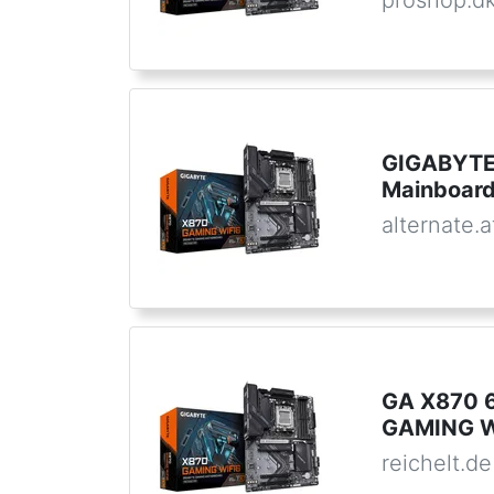
proshop.d
GIGABYTE
Mainboar
alternate.a
GA X870 
GAMING W
reichelt.de