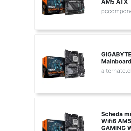
AM5 ATX
pccompone
GIGABYTE
Mainboar
alternate.
Scheda m
Wifi6 AM5
GAMING 