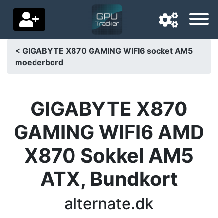
< GIGABYTE X870 GAMING WIFI6 socket AM5
moederbord
Navigationssprache
Lieferland
GIGABYTE X870
Startseite
GAMING WIFI6 AMD
Preis sinkt
X870 Sokkel AM5
Einstellungen
ATX, Bundkort
Unterstütze uns
Kontaktiere uns
alternate.dk