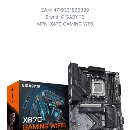
Bedingungen
EAN
:
4719331865399
Kategorien
Brand
:
GIGABYTE
MPN
:
X870 GAMING WF6