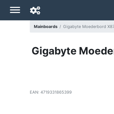
Mainboards
Gigabyte Moederbord X87
Navigationssprache
Lieferland
Gigabyte Moede
Startseite
Preis sinkt
Einstellungen
Unterstütze uns
EAN
:
4719331865399
Kontaktiere uns