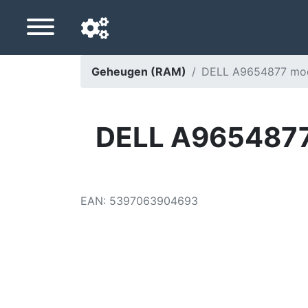
Geheugen (RAM)
DELL A9654877 mod
Navigatietaal
Favoriete bezorgland
DELL A9654877
Startpagina
Prijs daalt
EAN
:
5397063904693
Instellingen
Steun ons
Neem contact met ons op