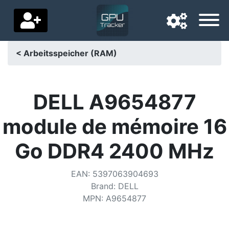
< Arbeitsspeicher (RAM)
Navigationssprache
Lieferland
DELL A9654877
Startseite
module de mémoire 16
Preis sinkt
Go DDR4 2400 MHz
Einstellungen
EAN
:
5397063904693
Unterstütze uns
Brand
:
DELL
MPN
:
A9654877
Kontaktiere uns