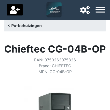
< Pc-behuizingen
Navigatietaal
Favoriete bezorgland
Chieftec CG-04B-OP
Startpagina
EAN
:
0753263075826
Brand
:
CHIEFTEC
Prijs daalt
MPN
:
CG-04B-OP
Instellingen
Steun ons
Neem contact met ons op