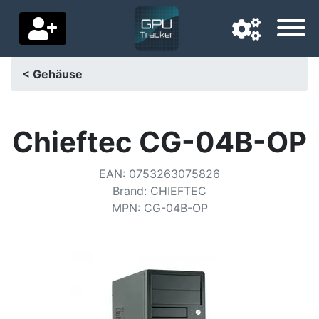
< Gehäuse
Navigationssprache
Lieferland
Chieftec CG-04B-OP
Startseite
EAN
:
0753263075826
Brand
:
CHIEFTEC
Preis sinkt
MPN
:
CG-04B-OP
Einstellungen
Unterstütze uns
Kontaktiere uns