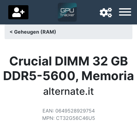
< Geheugen (RAM)
Navigatietaal
Favoriete bezorgland
Crucial DIMM 32 GB
Startpagina
DDR5-5600, Memoria
Prijs daalt
alternate.it
Instellingen
Steun ons
EAN
:
0649528929754
MPN
:
CT32G56C46U5
Neem contact met ons op