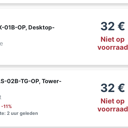
32
€
IX-01B-OP, Desktop-
Niet op
de
voorraad
AS-02B-TG-OP, Tower-
32
€
t
Niet op
: -
11
%
voorraad
te: 2 uur geleden