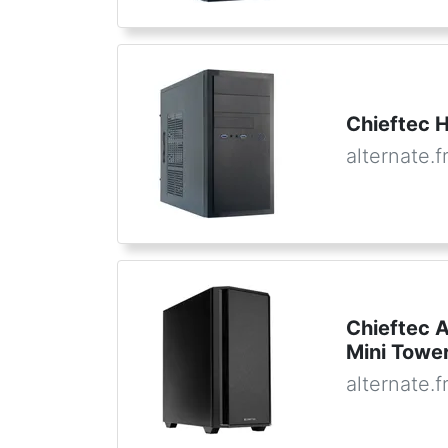
Chieftec H
alternate.f
Chieftec 
Mini Tower
alternate.f