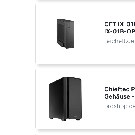
CFT IX-01
IX-01B-OP
reichelt.de
Chieftec 
Gehäuse -
proshop.d