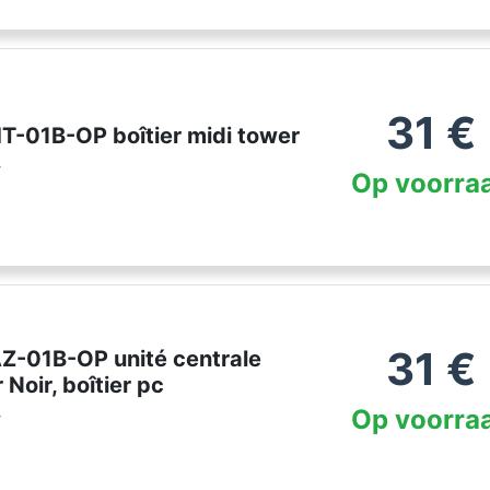
31
€
T-01B-OP boîtier midi tower
r
Op voorra
31
€
AZ-01B-OP unité centrale
 Noir, boîtier pc
Op voorra
r