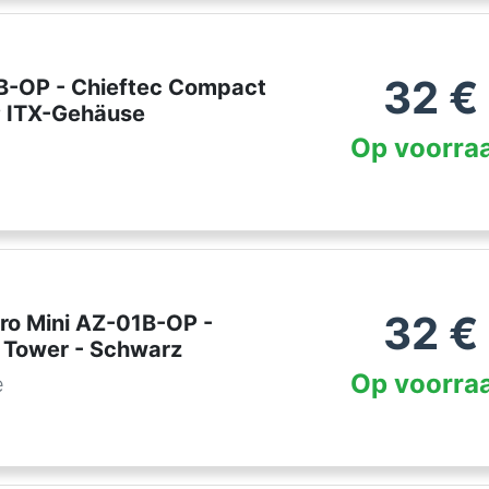
32
€
B-OP - Chieftec Compact
 ITX-Gehäuse
Op voorra
32
€
Pro Mini AZ-01B-OP -
 Tower - Schwarz
Op voorra
e