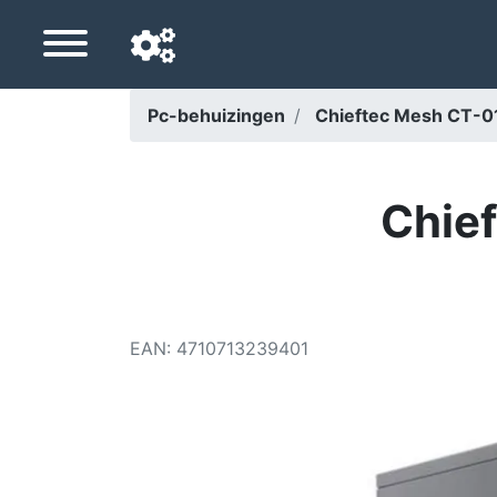
Pc-behuizingen
Chieftec Mesh CT-
Navigatietaal
Favoriete bezorgland
Chie
Startpagina
Prijs daalt
EAN
:
4710713239401
Instellingen
Steun ons
Neem contact met ons op