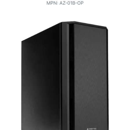
Voorwaarden
MPN
:
AZ-01B-OP
Categorieën