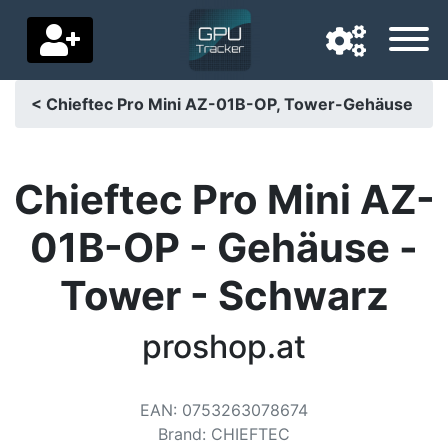
< Chieftec Pro Mini AZ-01B-OP, Tower-Gehäuse
Navigatietaal
Favoriete bezorgland
Chieftec Pro Mini AZ-
Startpagina
01B-OP - Gehäuse -
Prijs daalt
Tower - Schwarz
Instellingen
proshop.at
Steun ons
Neem contact met ons op
EAN
:
0753263078674
Brand
:
CHIEFTEC