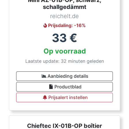
Mini AZ-01B-OP, schwarz,
schallgedämmt
reichelt.de
Prijsdaling
: -
16
%
33
€
Op voorraad
Laatste update: 32 minuten geleden
Aanbieding details
Productblad
Prijsalert instellen
Chieftec IX-01B-OP boîtier