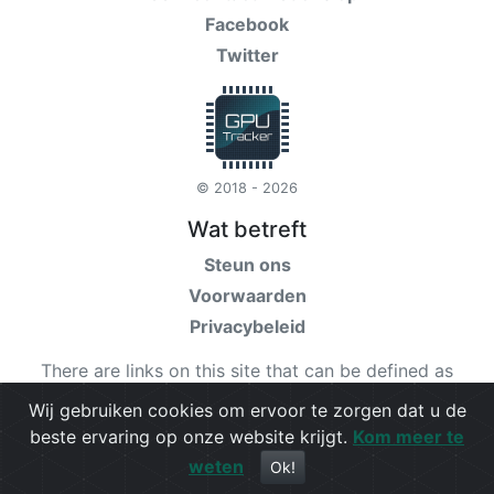
Facebook
Twitter
© 2018 - 2026
Wat betreft
Steun ons
Voorwaarden
Privacybeleid
There are links on this site that can be defined as
“affiliate links”. More information about affiliate links
Wij gebruiken cookies om ervoor te zorgen dat u de
can be found
here
beste ervaring op onze website krijgt.
Kom meer te
weten
Check our
terms
for more details.
Ok!