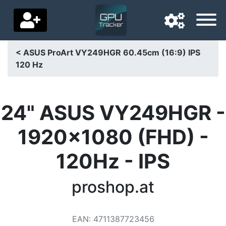
< ASUS ProArt VY249HGR 60.45cm (16:9) IPS
120 Hz
Navigatietaal
Favoriete bezorgland
24" ASUS VY249HGR -
Startpagina
1920x1080 (FHD) -
Prijs daalt
120Hz - IPS
Instellingen
Steun ons
proshop.at
Neem contact met ons op
EAN
:
4711387723456