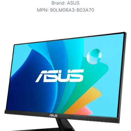
Voorwaarden
Brand
:
ASUS
MPN
:
90LM06A3-B03A70
Categorieën