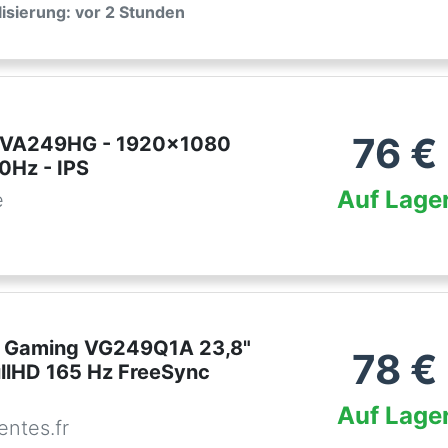
lisierung: vor 2 Stunden
76
€
 VA249HG - 1920x1080
0Hz - IPS
Auf Lage
e
 Gaming VG249Q1A 23,8"
78
€
ullHD 165 Hz FreeSync
Auf Lage
ntes.fr