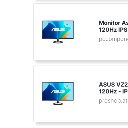
Monitor A
120Hz IPS
pccompon
ASUS VZ2
120Hz - I
proshop.at