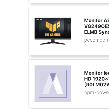
Monitor 
VG249QE5
ELMB Sync
pccompon
Monitor l
HD 1920x1
[90LM02W
bpm-powe