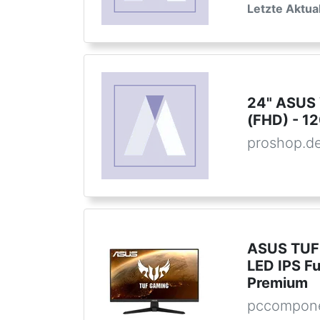
Letzte Aktua
24" ASUS
(FHD) - 12
proshop.d
ASUS TUF
LED IPS F
Premium
pccompone