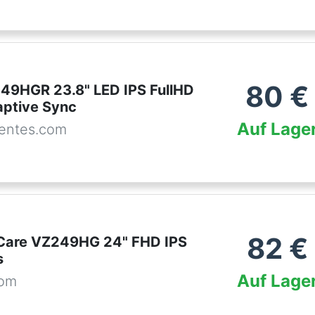
80
€
9HGR 23.8" LED IPS FullHD
ptive Sync
Auf Lage
entes.com
82
€
Care VZ249HG 24" FHD IPS
s
Auf Lage
com