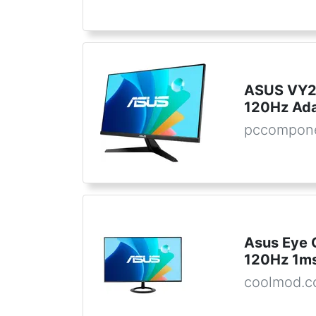
ASUS VY24
120Hz Ada
pccompon
Asus Eye 
120Hz 1m
coolmod.