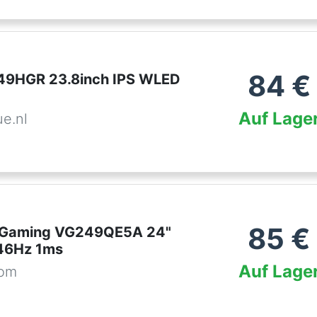
84
€
49HGR 23.8inch IPS WLED
Auf Lage
ue.nl
85
€
 Gaming VG249QE5A 24"
46Hz 1ms
Auf Lage
com