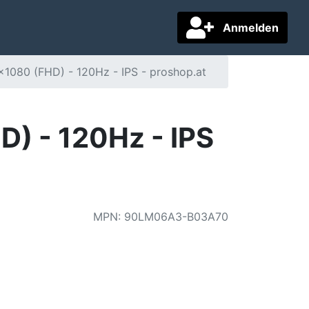
Anmelden
080 (FHD) - 120Hz - IPS - proshop.at
) - 120Hz - IPS
MPN
:
90LM06A3-B03A70