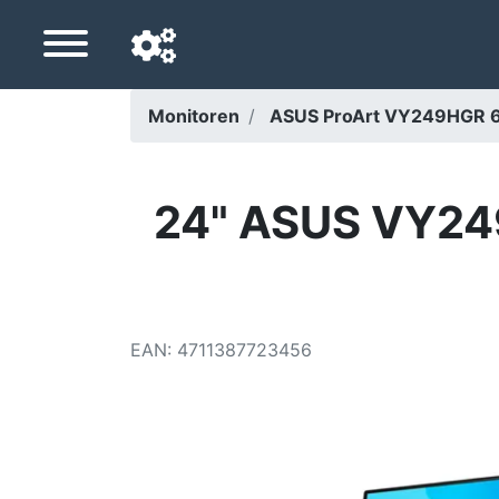
Monitoren
ASUS ProArt VY249HGR 60
Navigationssprache
Lieferland
24" ASUS VY249
Startseite
Preis sinkt
EAN
:
4711387723456
Einstellungen
Unterstütze uns
Kontaktiere uns