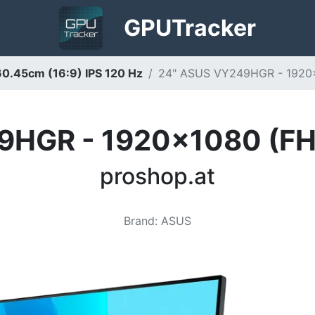
GPU
Tracker
.45cm (16:9) IPS 120 Hz
24" ASUS VY249HGR - 1920x1
HGR - 1920x1080 (FHD
proshop.at
Brand
:
ASUS