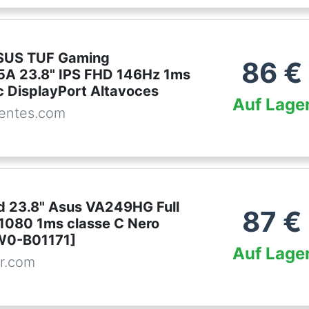
ASUS TUF Gaming
86
€
A 23.8" IPS FHD 146Hz 1ms
 DisplayPort Altavoces
Auf Lage
entes.com
ed 23.8" Asus VA249HG Full
87
€
080 1ms classe C Nero
0-B01171]
Auf Lage
r.com