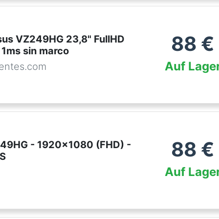
88
€
sus VZ249HG 23,8" FullHD
 1ms sin marco
Auf Lage
entes.com
88
€
49HG - 1920x1080 (FHD) -
PS
Auf Lage