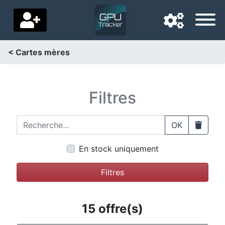
< Cartes mères
Langue de navigation
Pays de livraison
Filtres
Accueil
Recherche...
Clear
OK
Baisses de prix
En stock uniquement
Paramètres
Filtres
Soutenez-nous
Contactez-nous
15 offre(s)