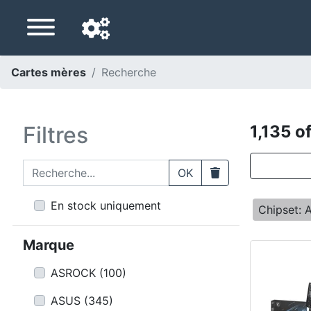
Cartes mères
Recherche
Langue de navigation
Pays de livraison
Filtres
1,135 of
Accueil
Recherche...
Clear
OK
Baisses de prix
En stock uniquement
Chipset:
Paramètres
Marque
Soutenez-nous
ASROCK
(
100
)
Contactez-nous
ASUS
(
345
)