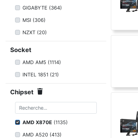
Conditions
GIGABYTE
(
364
)
Catégories
MSI
(
306
)
NZXT
(
20
)
Socket
AMD AM5
(
1114
)
INTEL 1851
(
21
)
Chipset
Recherche...
AMD X870E
(
1135
)
AMD A520
(
413
)