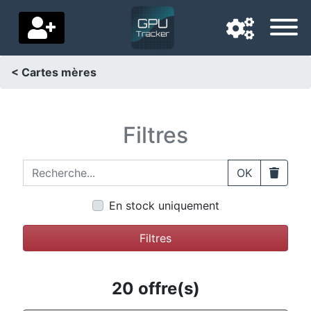
< Cartes mères
Langue de navigation
Pays de livraison
Filtres
Accueil
Recherche...
Clear
OK
Baisses de prix
En stock uniquement
Paramètres
Filtres
Soutenez-nous
Contactez-nous
20 offre(s)