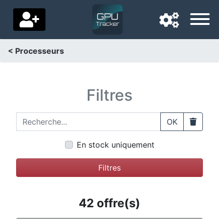
< Processeurs
Langue de navigation
Pays de livraison
Filtres
Accueil
Recherche...
Clear
OK
Baisses de prix
En stock uniquement
Paramètres
Filtres
Soutenez-nous
Contactez-nous
42 offre(s)