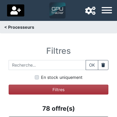
< Processeurs
Langue de navigation
Pays de livraison
Filtres
Accueil
Recherche...
Clear
OK
Baisses de prix
En stock uniquement
Paramètres
Filtres
Soutenez-nous
Contactez-nous
78 offre(s)