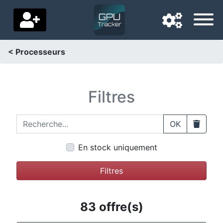
< Processeurs
Langue de navigation
Pays de livraison
Filtres
Accueil
Recherche...
Clear
OK
Baisses de prix
En stock uniquement
Paramètres
Filtres
Soutenez-nous
Contactez-nous
83 offre(s)