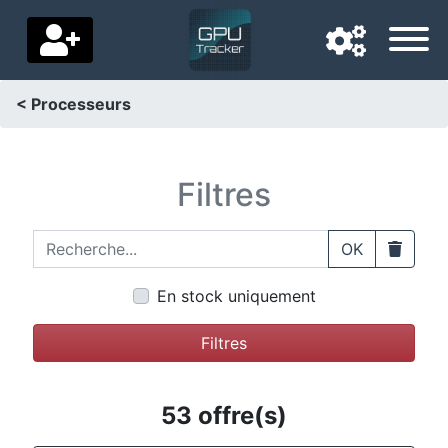
< Processeurs
Langue de navigation
Pays de livraison
Filtres
Accueil
Recherche...
Clear
OK
Baisses de prix
En stock uniquement
Paramètres
Filtres
Soutenez-nous
Contactez-nous
53 offre(s)