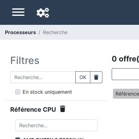
Processeurs
Recherche
Langue de navigation
Pays de livraison
Filtres
0 offre
Accueil
Recherche...
Clear
OK
Baisses de prix
En stock uniquement
Référenc
Paramètres
Référence CPU
Soutenez-nous
Recherche...
Contactez-nous